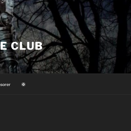
E CLUB
sorer
✠